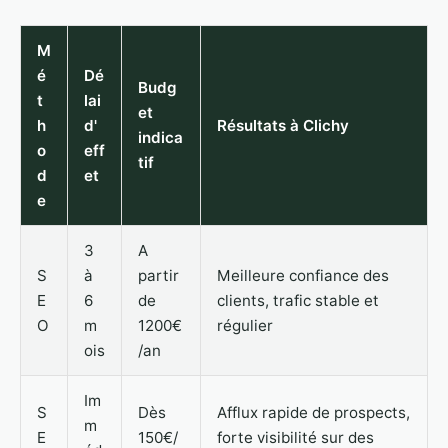
M
é
Dé
Budg
t
lai
et
h
d'
Résultats à Clichy
indica
o
eff
tif
d
et
e
3
A
S
à
partir
Meilleure confiance des
E
6
de
clients, trafic stable et
O
m
1200€
régulier
ois
/an
Im
S
Dès
Afflux rapide de prospects,
m
E
150€/
forte visibilité sur des