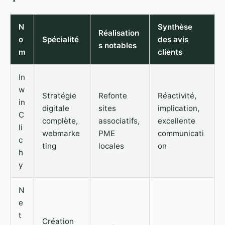
N
Synthèse
Réalisation
o
Spécialité
des avis
s notables
m
clients
In
w
Stratégie
Refonte
Réactivité,
in
digitale
sites
implication,
C
complète,
associatifs,
excellente
li
webmarke
PME
communicati
c
ting
locales
on
h
y
N
e
t
Création