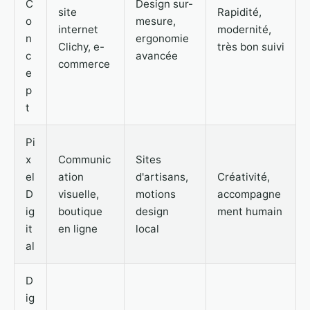
C
Design sur-
site
Rapidité,
o
mesure,
internet
modernité,
n
ergonomie
Clichy, e-
très bon suivi
c
avancée
commerce
e
p
t
Pi
x
Communic
Sites
el
ation
d'artisans,
Créativité,
D
visuelle,
motions
accompagne
ig
boutique
design
ment humain
it
en ligne
local
al
D
ig