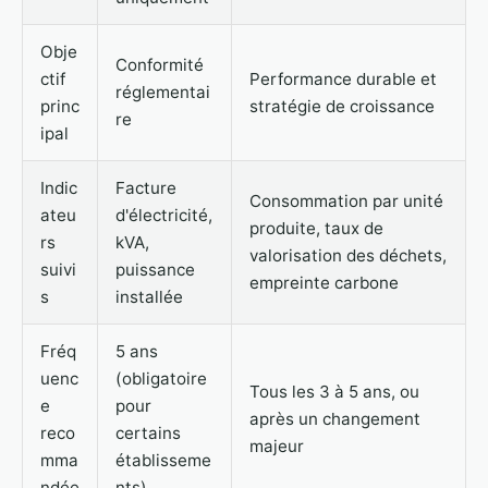
Obje
Conformité
ctif
Performance durable et
réglementai
princ
stratégie de croissance
re
ipal
Indic
Facture
Consommation par unité
ateu
d'électricité,
produite, taux de
rs
kVA,
valorisation des déchets,
suivi
puissance
empreinte carbone
s
installée
Fréq
5 ans
uenc
(obligatoire
Tous les 3 à 5 ans, ou
e
pour
après un changement
reco
certains
majeur
mma
établisseme
ndée
nts)