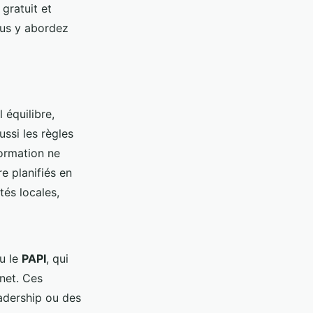
 gratuit et
ous y abordez
 équilibre,
ussi les règles
formation ne
e planifiés en
tés locales,
u le
PAPI
, qui
rnet. Ces
adership ou des