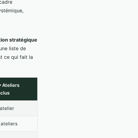
 cadre
ystémique,
tion stratégique
une liste de
 ce qui fait la
 Ateliers
nclus
 atelier
 ateliers