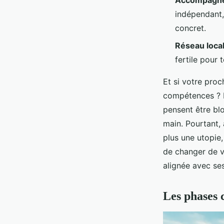
Accompagne
indépendant,
concret.
Réseau loca
fertile pour 
Et si votre pro
compétences ? B
pensent être blo
main. Pourtant, 
plus une utopie,
de changer de vi
alignée avec se
Les phases 