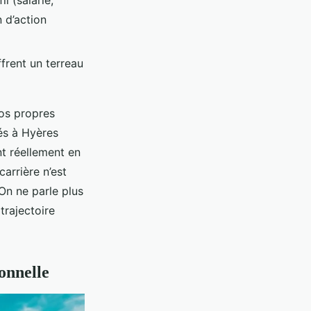
l (salarié,
 d’action
frent un terreau
vos propres
és à Hyères
nt réellement en
arrière n’est
 On ne parle plus
trajectoire
onnelle