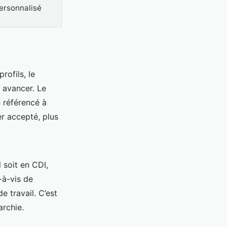
ersonnalisé
rofils, le
à avancer. Le
 référencé à
er accepté, plus
l soit en CDI,
-à-vis de
 travail. C’est
archie.