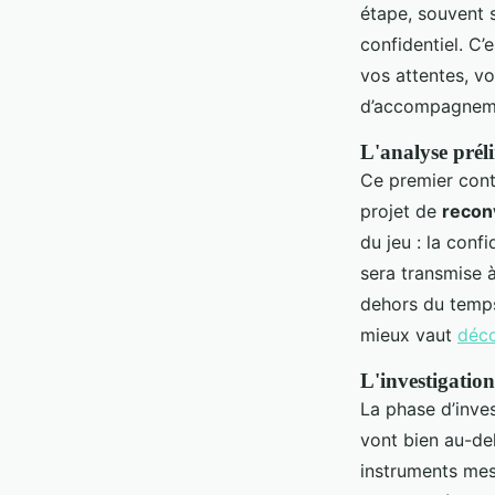
étape, souvent s
confidentiel. C’
vos attentes, v
d’accompagnem
L'analyse préli
Ce premier conta
projet de
recon
du jeu : la conf
sera transmise 
dehors du temps 
mieux vaut
déco
L'investigation
La phase d’inve
vont bien au-del
instruments mes