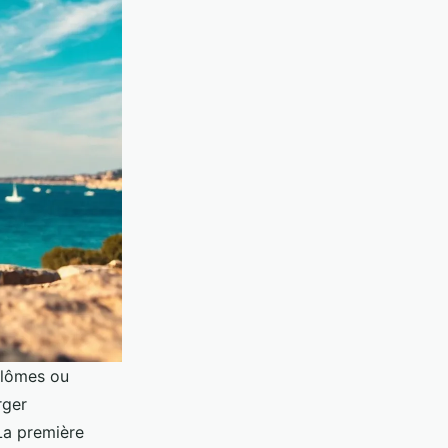
plômes ou
rger
La première