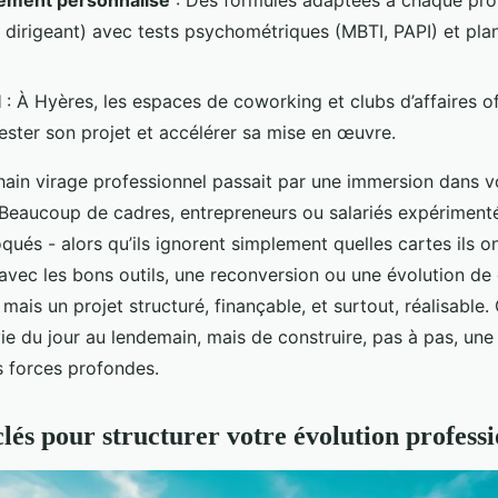
ment personnalisé
: Des formules adaptées à chaque profi
 dirigeant) avec tests psychométriques (MBTI, PAPI) et plan
l
: À Hyères, les espaces de coworking et clubs d’affaires of
tester son projet et accélérer sa mise en œuvre.
chain virage professionnel passait par une immersion dans 
eaucoup de cadres, entrepreneurs ou salariés expériment
qués - alors qu’ils ignorent simplement quelles cartes ils o
avec les bons outils, une reconversion ou une évolution de c
 mais un projet structuré, finançable, et surtout, réalisable.
e du jour au lendemain, mais de construire, pas à pas, une 
s forces profondes.
clés pour structurer votre évolution professi