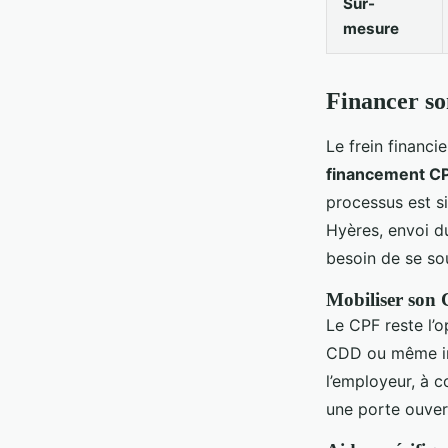
Sur-
mesure
Financer so
Le frein financi
financement C
processus est s
Hyères, envoi du
besoin de se so
Mobiliser son 
Le CPF reste l’op
CDD ou même inte
l’employeur, à 
une porte ouvert