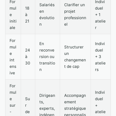
For
Indivi
Salariés
Clarifier un
mul
18
duel
en
projet
e
à
+ 1
évolutio
professionn
initi
21
atelie
n
el
ale
r
For
En
Indivi
mul
Structurer
24
reconve
duel
e
un
à
rsion ou
+ 3
int
changemen
30
transitio
atelie
ens
t de cap
n
rs
ive
For
mul
Indivi
Dirigean
Accompagn
e
Su
duel
ts,
ement
sur
r
+
experts,
stratégique
-
de
atelie
indépen
personnalis