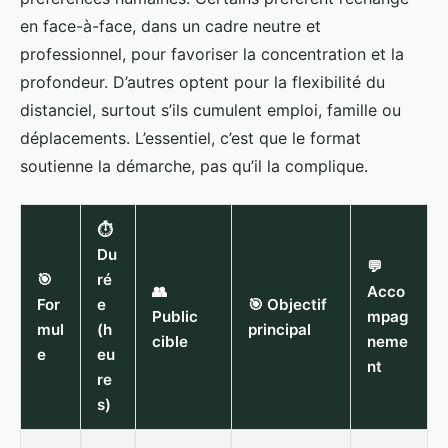
en face-à-face, dans un cadre neutre et
professionnel, pour favoriser la concentration et la
profondeur. D’autres optent pour la flexibilité du
distanciel, surtout s’ils cumulent emploi, famille ou
déplacements. L’essentiel, c’est que le format
soutienne la démarche, pas qu’il la complique.
⏱️
Du
💬
🎯
ré
👥
Acco
For
e
🎯 Objectif
Public
mpag
mul
(h
principal
cible
neme
e
eu
nt
re
s)