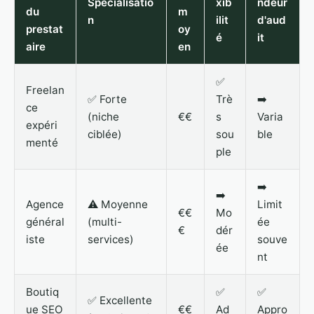
Spécialisatio
xib
ndeur
du
m
n
ilit
d'aud
prestat
oy
é
it
aire
en
✅
Freelan
✅ Forte
Trè
➡️
ce
(niche
€€
s
Varia
expéri
ciblée)
sou
ble
menté
ple
➡️
➡️
Agence
⚠️ Moyenne
Limit
€€
Mo
général
(multi-
ée
€
dér
iste
services)
souve
ée
nt
Boutiq
✅
✅
✅ Excellente
ue SEO
€€
Ad
Appro